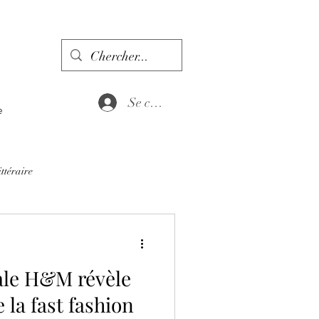
Se connecter
e
ittéraire
ale H&M révèle
e la fast fashion