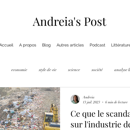
Andreia's Post
Accueil
A propos
Blog
Autres articles
Podcast
Littératur
economie
style de vie
science
société
analyse l
Andreia
13 juil. 2023
6 min de lecture
Ce que le scand
sur l'industrie d