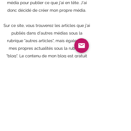
média pour publier ce que j'ai en tête. J'ai
donc décidé de créer mon propre média.
Sur ce site, vous trouverez les articles que j'ai
publiés dans d'autres médias sous la
rubrique "autres articles", mais également
mes propres actualités sous la rubrique
"blog". Le contenu de mon blog est gratuit
mais vous pouvez toujours m'aider en
partageant le site et les articles avec vos
amis. Vous pouvez également soutenir mon
travail en souscrivant à un abonnement
mensuel.
Quoi que vous choisissiez de faire, merci
d'être là!