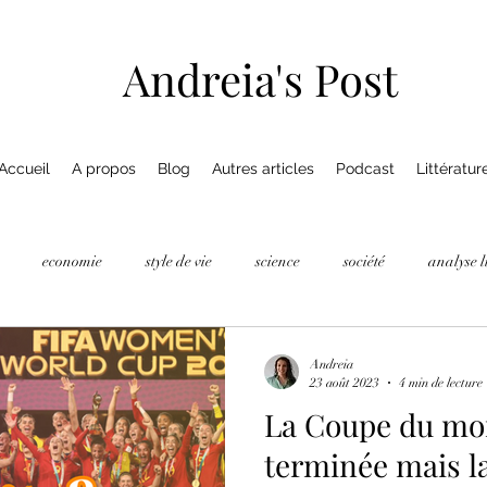
Andreia's Post
Accueil
A propos
Blog
Autres articles
Podcast
Littératur
economie
style de vie
science
société
analyse l
Andreia
23 août 2023
4 min de lecture
La Coupe du mo
terminée mais la