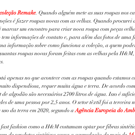
coleção Remake
. Quando alguém mete as suas roupas nos ca
pções é fazer roupas novas com as velhas. Quando procurei a
i marcar um encontro para criar nova roupa com peças velh
o tem informações de contato e, para além das fotos de uma f
ma informação sobre como funciona a coleção, a quem pode
quantas roupas novas foram feitas com as velhas pela H&M, 
s.
tá apenas no que acontece com as roupas quando estamos ca
 muito dispendiosa, requer muita água e terra. De acordo com
t de algodão são necessários 2700 litros de água. Isso é sufic
des de uma pessoa por 2,5 anos. O setor têxtil foi a terceira 
uso da terra em 2020, segundo a 
Agência Europeia do Amb
 fast fashion como a H&M costumam optar por fibras sintéti
gem de produtos sintéticos causa a acumulação de mais de 
14