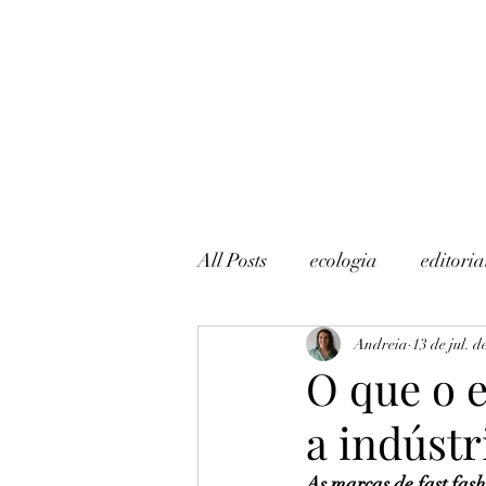
All Posts
ecologia
editoria
Andreia
13 de jul. d
O que o 
a indústr
As marcas de fast fa