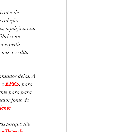
ixotes de 
 coleção 
as, a página não 
ábrica na 
mos pedir 
mas acredito 
nsados delas. A 
 o
EPRS
, para 
iente para para 
maior fonte de 
iente
.
cas porque são 
 milhões de 