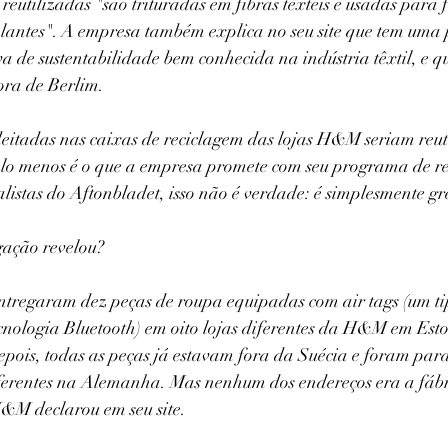
eutilizadas "são trituradas em fibras têxteis e usadas para f
olantes". A empresa também explica no seu site que tem uma 
va de sustentabilidade bem conhecida na indústria têxtil, e q
ora de Berlim.
deitadas nas caixas de reciclagem das lojas H&M seriam reut
lo menos é o que a empresa promete com seu programa de r
alistas do Aftonbladet, isso não é verdade: é simplesmente 
gação revelou?
entregaram dez peças de roupa equipadas com air tags (um ti
ecnologia Bluetooth) em oito lojas diferentes da H&M em Esto
pois, todas as peças já estavam fora da Suécia e foram para
iferentes na Alemanha. Mas nenhum dos endereços era a fábr
H&M declarou em seu site.