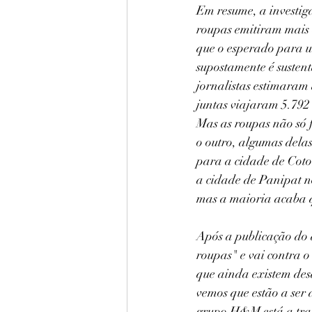
Em resume, a investig
roupas emitiram mais 
que o esperado para 
supostamente é sustentá
jornalistas estimaram 
juntas viajaram 5.792
Mas as roupas não só 
o outro, algumas dela
para a cidade de Coto
a cidade de Panipat n
mas a maioria acaba q
Após a publicação do 
roupas" e vai contra 
que ainda existem desa
vemos que estão a ser 
grupo H&M está a trab