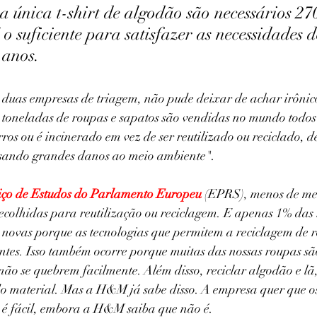
 única t-shirt de algodão são necessários 270
 o suficiente para satisfazer as necessidades 
 anos.
s duas empresas de triagem, não pude deixar de achar irônico 
 toneladas de roupas e sapatos são vendidas no mundo todos 
os ou é incinerado em vez de ser reutilizado ou reciclado, 
ausando grandes danos ao meio ambiente". 
iço de Estudos do Parlamento Europeu
 (EPRS), menos de me
recolhidas para reutilização ou reciclagem. E apenas 1% das
novas porque as tecnologias que permitem a reciclagem de r
ntes. Isso também ocorre porque muitas das nossas roupas são 
ão se quebrem facilmente. Além disso, reciclar algodão e lã
o material. Mas a H&M já sabe disso. A empresa quer que o
r é fácil, embora a H&M saiba que não é.