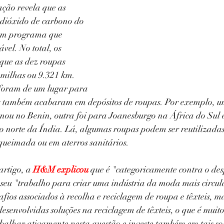
ação revela que as 
dióxido de carbono do 
um programa que 
vel. No total, os 
que as dez roupas 
 milhas ou 9.321 km. 
foram de um lugar para 
s também acabaram em depósitos de roupas. Por exemplo, um
nou no Benin, outra foi para Joanesburgo na África do Sul e
o norte da Índia. Lá, algumas roupas podem ser reutilizada
ueimada ou em aterros sanitários.
artigo, a
 H&M explicou
 que é "categoricamente contra o des
o seu "trabalho para criar uma indústria da moda mais circu
fios associados à recolha e reciclagem de roupa e têxteis, 
desenvolvidas soluções na reciclagem de têxteis, o que é muito
alhar ativamente nesta questão e investe também em tais so