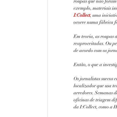
roupas que não foram r
exemplo, materiais is
I:Collect
, uma iniciati
ocorre numa fábrica f
Em teoria, as roupas 
reaproveitadas. Ou pe
de acordo com os jorn
Então, o que a investi
Os jornalistas suecos 
localizador que usa t
arredores. Semanas de
oficinas de triagem d
da I:Collect, como a 