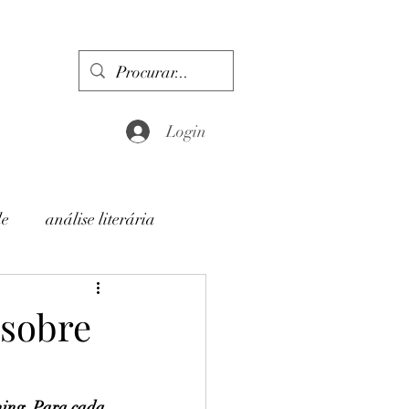
Login
de
análise literária
 sobre
ing. Para cada 