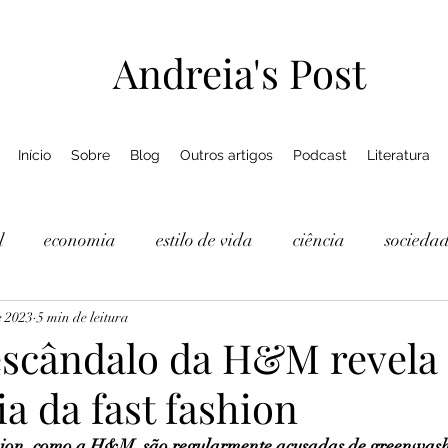
Andreia's Post
Início
Sobre
Blog
Outros artigos
Podcast
Literatura
l
economia
estilo de vida
ciência
socieda
e 2023
5 min de leitura
escândalo da H&M revela
ia da fast fashion
shion, como a H&M, são regularmente acusadas de greenwash