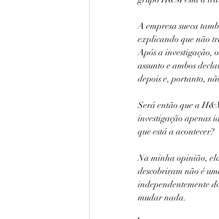
A empresa sueca també
explicando que não tr
Após a investigação, 
assunto e ambos decl
depois e, portanto, n
Será então que a H&M 
investigação apenas id
que está a acontecer? 
Na minha opinião, elas
descobriram não é uma
independentemente do 
mudar nada. 