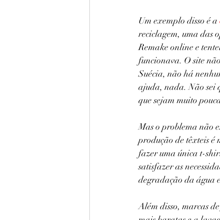
Um exemplo disso é a 
reciclagem, uma das o
Remake online e tente
funcionava. O site nã
Suécia, não há nenhu
ajuda, nada. Não sei 
que sejam muito pouca
Mas o problema não es
produção de têxteis é
fazer uma única t-shir
satisfazer as necessida
degradação da água e 
Além disso, marcas de
mais baratas e a lava