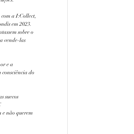
com a I:Collect, 
ndis em 2023. 
ntassem sobre o 
a vende-las 
or e a 
m consciência do 
s suecos 
 
m e não querem 