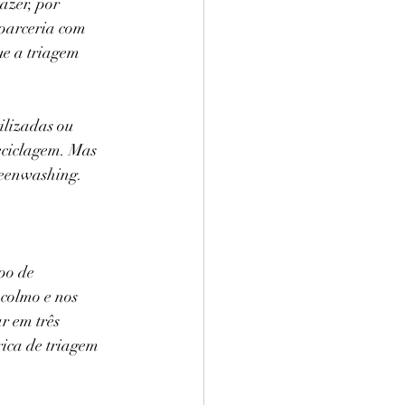
azer, por 
parceria com 
ue a triagem 
ilizadas ou 
eciclagem. Mas 
greenwashing.
po de 
colmo e nos 
r em três 
ica de triagem 