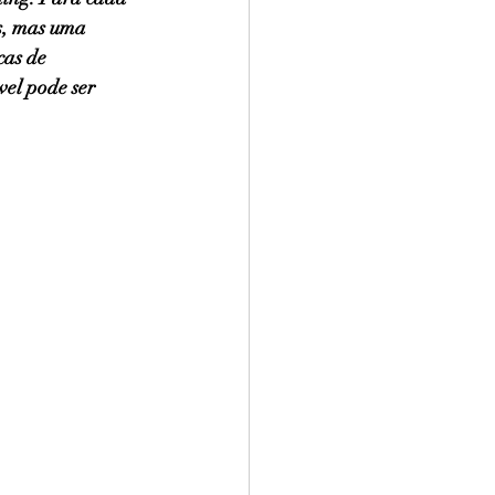
s, mas uma 
as de 
el pode ser 