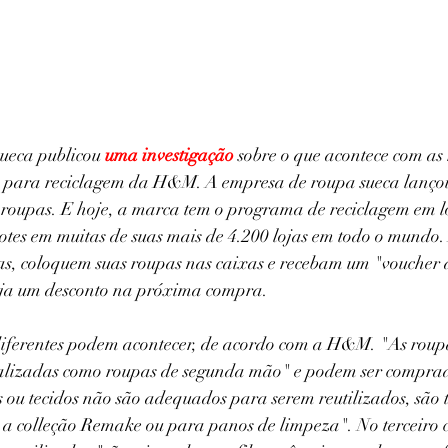
ueca publicou 
uma investigação
sobre o que acontece com as
es para reciclagem da H&M. A empresa de roupa sueca lanç
 roupas. E hoje, a marca tem o programa de reciclagem em l
otes em muitas de suas mais de 4.200 lojas em todo o mundo. 
as, coloquem suas roupas nas caixas e recebam um "voucher 
eja um desconto na próxima compra. 
 diferentes podem acontecer, de acordo com a H&M. "As roup
ializadas como roupas de segunda mão" e podem ser compra
s ou tecidos não são adequados para serem reutilizados, são
 a colleção Remake ou para panos de limpeza". No terceiro c