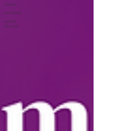
ciência
sociedade
análise
literária