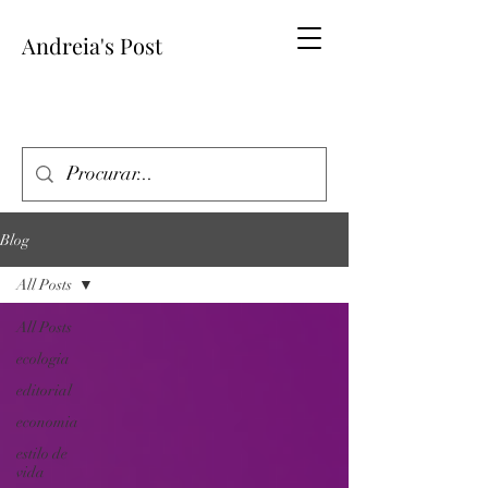
Andreia's Post
Blog
All Posts
All Posts
ecologia
editorial
economia
estilo de
vida