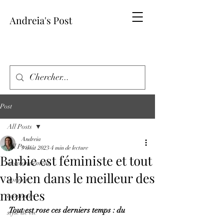
Andreia's Post
Post
All Posts
Andreia
All Posts
3 août 2023
4 min de lecture
Barbie est féministe et tout
environnement
va bien dans le meilleur des
opinion
mondes
economie
Tout est rose ces derniers temps : du 
style de vie