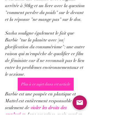
arrêtée à 50kg et un livre avec la question 
"comment perdre du poids" sur le devant 
et la réponse "ne mange pas" sur le dos.
Sasha souligne également le fait que 
Barbie "tue la planète avec [sa] 
glorification du consumérisme": une autre 
raison qui m'empêche de qualifier ce film 
de féministe car il ne reconnaît pas le lien 
entre les problèmes environnementaux et 
le sexisme. 
Plus à ce sujet dans cet article
Barbie est une poupée en plastique et 
Mattel est entièrement responsable non 
seulement de 
violer les droits des 
employé.es
 dans ses usines, mais aussi en 
utilisant des ressources pour sa 